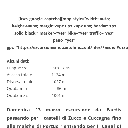
[bws_google_captcha][map style=”width: auto;
height:400px; margin:20px 0px 20px 0px; border: 1px
solid black;” marker=”yes” bike=”yes” traffic=”yes”
pano=”yes”
gpx=”https://escursionismo.caitolmezzo.it/files/Faedis_Porzu
Alcuni dati:
Lunghezza Km 17.45
Ascesa totale 1124 m
Discesa totale 1027 m
Quota min 86 m
Quota max 1001 m
Domenica 13 marzo escursione da Faedis
passando per i castelli di Zucco e Cuccagna fino
alle malghe di Porzus rientrando per il Canal di