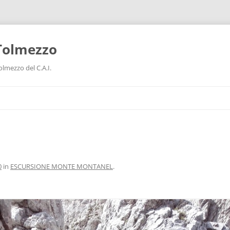
Tolmezzo
V
lmezzo del C.A.I.
0
in
ESCURSIONE MONTE MONTANEL
.